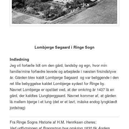
Lombjerge Søgaard
i
Ringe Sogn
Indledning
Jeg vil fortælle lidt om den gård, landsby og egn, hvor min
familie/mine forfædre levede og arbejdede i næsten firsindstyve
år. Gården blev kaldt Lombjerge Søgaard og var beliggende i den
ret lille bebyggelse kaldet Lombjerge sydøst for Ringe by.
Navnet Lombjerge er opstået ved, at der omkring år 1437 lå en
gård, der kaldtes Liungbjerggaard. Navnet kommer af, at gården
lå mellem bjerge i et lung (det er et lavt, måske endog lyngklædt
jordstrøg)
Fra Ringe Sogns Historie af H.M. Henriksen citeres:
Ved udflytningen af Brangstrup bye omkring 1830 fik Anders