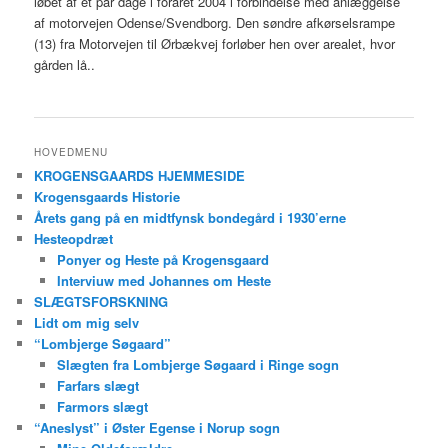
løbet af et par dage i foråret 2004 i forbindelse med anlæggelse
af motorvejen Odense/Svendborg. Den søndre afkørselsrampe
(13) fra Motorvejen til Ørbækvej forløber hen over arealet, hvor
gården lå..
HOVEDMENU
KROGENSGAARDS HJEMMESIDE
Krogensgaards Historie
Årets gang på en midtfynsk bondegård i 1930’erne
Hesteopdræt
Ponyer og Heste på Krogensgaard
Interviuw med Johannes om Heste
SLÆGTSFORSKNING
Lidt om mig selv
“Lombjerge Søgaard”
Slægten fra Lombjerge Søgaard i Ringe sogn
Farfars slægt
Farmors slægt
“Aneslyst” i Øster Egense i Norup sogn